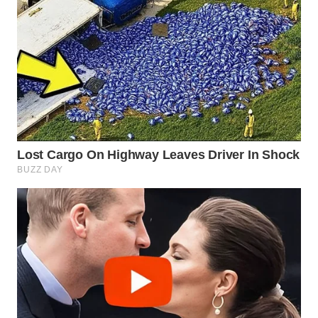
Wahana
Media
Group
WAHANA
NEWS
WAHANA
TANI
WAHANA
ADVOKAT
WAHANA
INFRASTRUKTUR
WAHANA
KONSUMEN