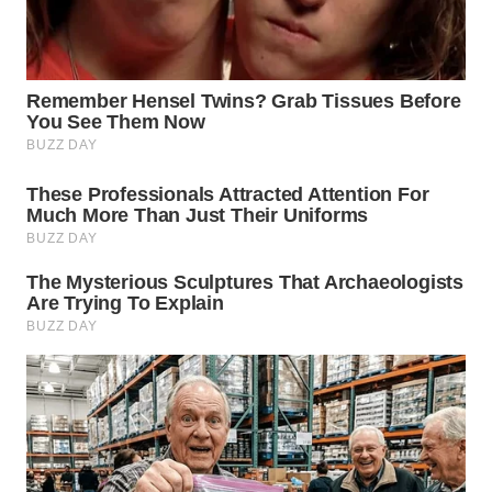
WN
SUMEDANG
WN
CIANJUR
WN
KEPULAUAN
SERIBU
WN
TANGERANG
WN
BINJAI
WN
CIREBON