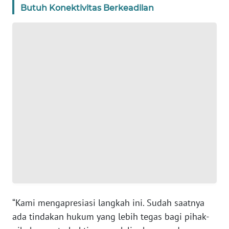
Butuh Konektivitas Berkeadilan
WN
BANTEN
WN
NTT
WN
KEPRI
WN
PAPUA
WN
PAPUA
BARAT
“Kami mengapresiasi langkah ini. Sudah saatnya
ada tindakan hukum yang lebih tegas bagi pihak-
WN
RIAU