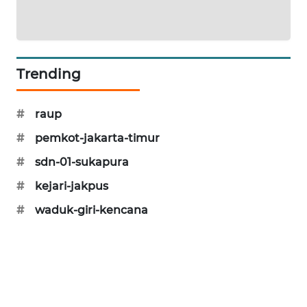
KARING
NEWS
JURNAL
Trending
MARITIM
#
raup
HUMBANG
NEWS
#
pemkot-jakarta-timur
#
sdn-01-sukapura
GARONGGANG
#
kejari-jakpus
NEWS
#
waduk-giri-kencana
FISUELRI
ID
ENERGI
NEWS