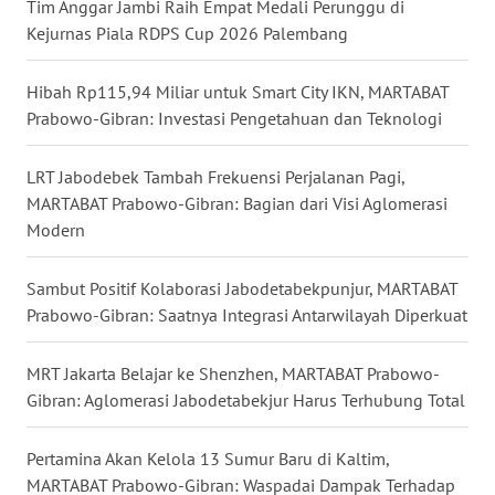
Tim Anggar Jambi Raih Empat Medali Perunggu di
Kejurnas Piala RDPS Cup 2026 Palembang
WN
MALUKU
Hibah Rp115,94 Miliar untuk Smart City IKN, MARTABAT
Prabowo-Gibran: Investasi Pengetahuan dan Teknologi
WN
MALUT
LRT Jabodebek Tambah Frekuensi Perjalanan Pagi,
WN
MARTABAT Prabowo-Gibran: Bagian dari Visi Aglomerasi
DAIRI
Modern
WN
Sambut Positif Kolaborasi Jabodetabekpunjur, MARTABAT
DANAU
Prabowo-Gibran: Saatnya Integrasi Antarwilayah Diperkuat
TOBA
MRT Jakarta Belajar ke Shenzhen, MARTABAT Prabowo-
WN
Gibran: Aglomerasi Jabodetabekjur Harus Terhubung Total
NIAS
Pertamina Akan Kelola 13 Sumur Baru di Kaltim,
WN
MARTABAT Prabowo-Gibran: Waspadai Dampak Terhadap
LANGKAT