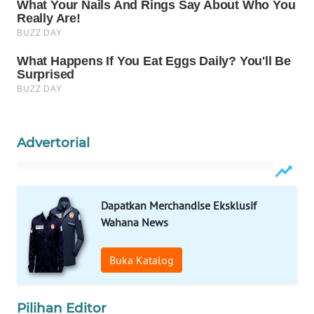
WAHANA
SPORT
WAHANA
UMKM
WAHANA
Advertorial
SELEB
WAHANA
PERSONA
Dapatkan Merchandise Eksklusif
Wahana News
WAHANA
OTOMOTIF
Buka Katalog
WAHANA
HEALTH
Pilihan Editor