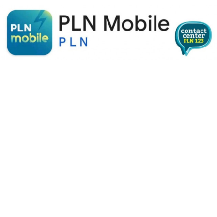
WAHANA MEDIA GROUP
|
|
|
WAHANA NEWS co
WAHANA TANI
WAHANA ADVOKAT
|
|
WAHANA INFRASTRUKTUR
WAHANA KONSUMEN
|
|
|
WAHANA LISTRIK
WAHANA TRAVEL
WAHANA TV