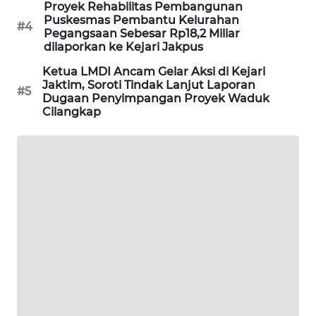
Proyek Rehabilitas Pembangunan
Puskesmas Pembantu Kelurahan
#4
SIBARAGAS
Pegangsaan Sebesar Rp18,2 Miliar
dilaporkan ke Kejari Jakpus
NEWS
Ketua LMDI Ancam Gelar Aksi di Kejari
METRO
Jaktim, Soroti Tindak Lanjut Laporan
#5
Dugaan Penyimpangan Proyek Waduk
SIANTAR
Cilangkap
NEWS
METRO
MEDAN
NEWS
METRO
JAKARTA
NEWS
KRT
NEWS