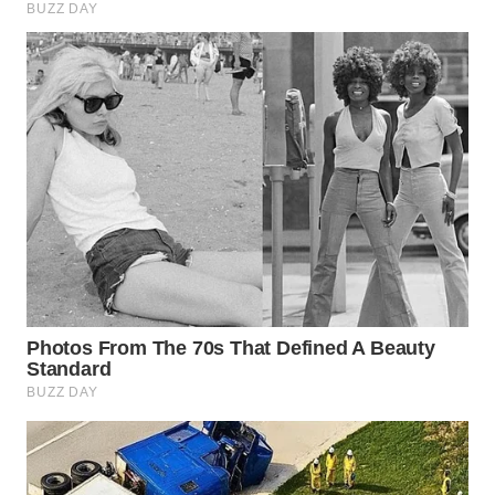
WN
NATUNA
WN
BINTAN
WN
MANDALIKA
WN
LIKUPANG
WN
LABUANBAJO
WN
BORNEO