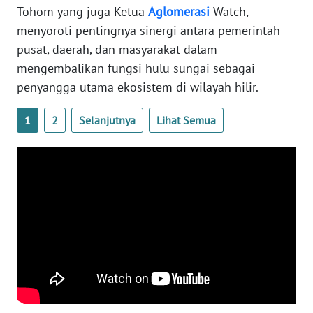
Tohom yang juga Ketua
Aglomerasi
Watch,
menyoroti pentingnya sinergi antara pemerintah
WN
NUSANTARA
pusat, daerah, dan masyarakat dalam
mengembalikan fungsi hulu sungai sebagai
WN
penyangga utama ekosistem di wilayah hilir.
JOGJA
1
2
Selanjutnya
Lihat Semua
WN
JATIM
WN
BALI
WN
KALBAR
WN
KALTENG