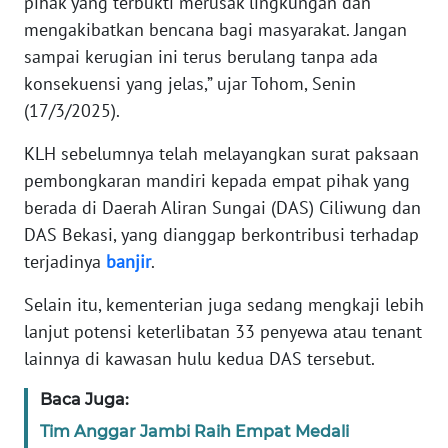
pihak yang terbukti merusak lingkungan dan
mengakibatkan bencana bagi masyarakat. Jangan
WN
sampai kerugian ini terus berulang tanpa ada
SERAMBI
konsekuensi yang jelas,” ujar Tohom, Senin
(17/3/2025).
WN
JAMBI
KLH sebelumnya telah melayangkan surat paksaan
pembongkaran mandiri kepada empat pihak yang
WN
berada di Daerah Aliran Sungai (DAS) Ciliwung dan
SULTRA
DAS Bekasi, yang dianggap berkontribusi terhadap
terjadinya
banjir
.
WN
NTB
Selain itu, kementerian juga sedang mengkaji lebih
lanjut potensi keterlibatan 33 penyewa atau tenant
WN
lainnya di kawasan hulu kedua DAS tersebut.
SULTENG
Baca Juga:
WN
Tim Anggar Jambi Raih Empat Medali
SULBAR