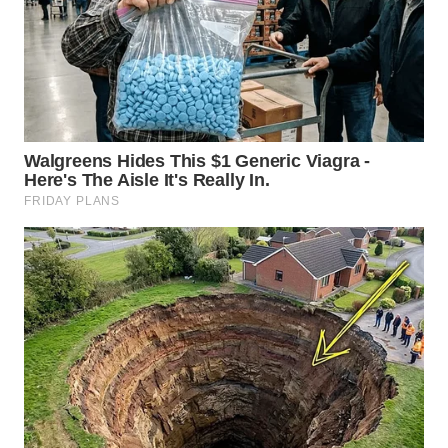
WN
INDRAMAYU
WN
KUNINGAN
WN
MAJALENGKA
WN
SUBANG
WN
SUKABUMI
WN
PURWAKARTA