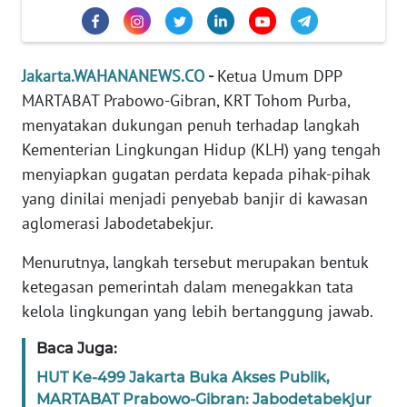
REDAKSI
KARIR
Jakarta.WAHANANEWS.CO
-
Ketua Umum DPP
MARTABAT Prabowo-Gibran, KRT Tohom Purba,
DISCLAIMER
menyatakan dukungan penuh terhadap langkah
Kementerian Lingkungan Hidup (KLH) yang tengah
Wahana
News
menyiapkan gugatan perdata kepada pihak-pihak
Regional
yang dinilai menjadi penyebab banjir di kawasan
aglomerasi Jabodetabekjur.
WN
SUMUT
Menurutnya, langkah tersebut merupakan bentuk
ketegasan pemerintah dalam menegakkan tata
WN
kelola lingkungan yang lebih bertanggung jawab.
JAKARTA
Baca Juga:
WN
HUT Ke-499 Jakarta Buka Akses Publik,
JABAR
MARTABAT Prabowo-Gibran: Jabodetabekjur