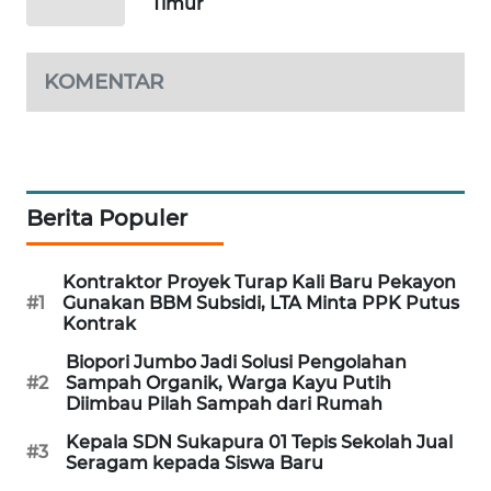
Timur
PORTAL
KONSUMEN
KOMENTAR
FORWAMKI
ALPERKLINAS
Berita Populer
FORJASIDA
Kontraktor Proyek Turap Kali Baru Pekayon
TAMBANG
#1
Gunakan BBM Subsidi, LTA Minta PPK Putus
NEWS
Kontrak
Biopori Jumbo Jadi Solusi Pengolahan
SITUNGIR
#2
Sampah Organik, Warga Kayu Putih
NEWS
Diimbau Pilah Sampah dari Rumah
Kepala SDN Sukapura 01 Tepis Sekolah Jual
#3
SIDIKALANG
Seragam kepada Siswa Baru
NEWS