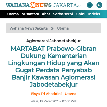
Utama
Nusantara
Khas
Serba-serbi
Opini
Indeks
WAHANA
Tutup
TV
Wahana News Jakarta
Utama
UTAMA
Aglomerasi Jabodetabekjur
MARTABAT Prabowo-Gibran
NUSANTARA
Dukung Kementerian
Lingkungan Hidup yang Akan
KHAS
Gugat Perdata Penyebab
Banjir Kawasan Aglomerasi
SERBA-
Jabodetabekjur
SERBI
Elsya Tri Ahaddini - Utama
OPINI
Selasa, 18 Maret 2025 - 07:00 WIB