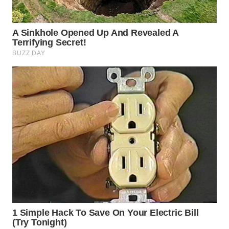
WN
PRIANGAN
TIMUR
WN
SEMARANG
WN
SOLO
WN
BOROBUDUR
WN
MADURA
WN
SURABAYA