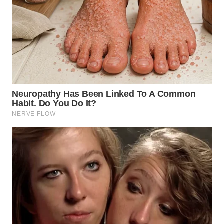
BEKASI
WN
BOGOR
WN
DEPOK
WN
TAPANULI
UTARA
WN
SAMOSIR
WN
PADANG
LAWAS