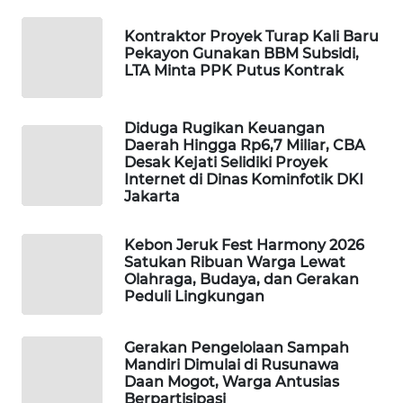
WAHANA
Kontraktor Proyek Turap Kali Baru
Pekayon Gunakan BBM Subsidi,
DESA
LTA Minta PPK Putus Kontrak
WISATA
LAPAK
Diduga Rugikan Keuangan
WAHANA
Daerah Hingga Rp6,7 Miliar, CBA
Desak Kejati Selidiki Proyek
Internet di Dinas Kominfotik DKI
Wahana
Jakarta
Network
Kebon Jeruk Fest Harmony 2026
KONSUMEN
Satukan Ribuan Warga Lewat
LISTRIK
Olahraga, Budaya, dan Gerakan
Peduli Lingkungan
MASYARAKAT
KELISTRIKAN
Gerakan Pengelolaan Sampah
Mandiri Dimulai di Rusunawa
Daan Mogot, Warga Antusias
WALINKI
Berpartisipasi
ID