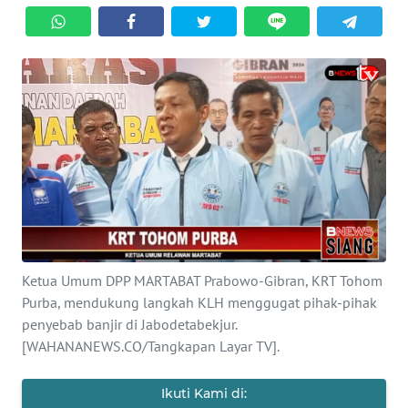
Informasi
INDEKS
BERITA
KONTAK
KAMI
INFO
IKLAN
TENTANG
Ketua Umum DPP MARTABAT Prabowo-Gibran, KRT Tohom
KAMI
Purba, mendukung langkah KLH menggugat pihak-pihak
penyebab banjir di Jabodetabekjur.
PEDOMAN
[WAHANANEWS.CO/Tangkapan Layar TV].
MEDIA
SIBER
Ikuti Kami di: