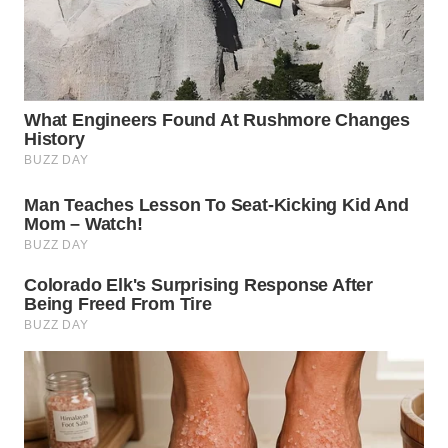
WN
TAPANULI
TENGAH
WN DELI
SERDANG
WN
TEBING
TINGGI
WN
PAKPAK
WN
KARAWANG
WN