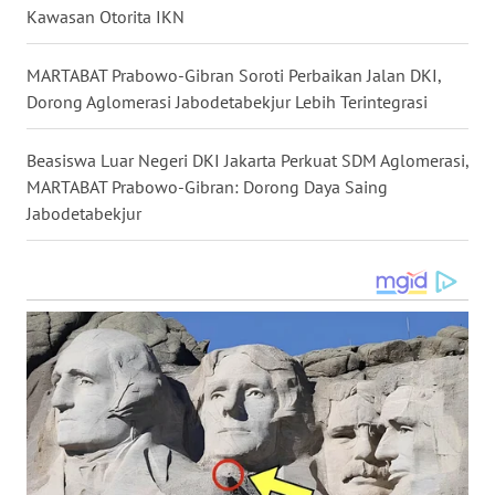
Kawasan Otorita IKN
WN
MARTABAT Prabowo-Gibran Soroti Perbaikan Jalan DKI,
TAPANULI
Dorong Aglomerasi Jabodetabekjur Lebih Terintegrasi
SELATAN
Beasiswa Luar Negeri DKI Jakarta Perkuat SDM Aglomerasi,
WN
TANJUNG
MARTABAT Prabowo-Gibran: Dorong Daya Saing
LESUNG
Jabodetabekjur
WN
KARO
WN
SIMALUNGUN
WN
LABUHANBATU