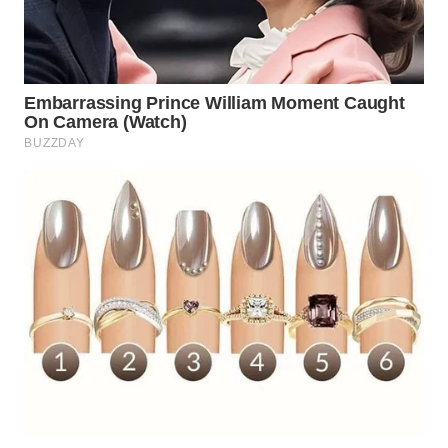
WAHANA
LISTRIK
WAHANA
TRAVEL
WAHANA
TV
WAHANANEWS
ID
WAHANANEWS
CO ID
WAHANANEWS
NET