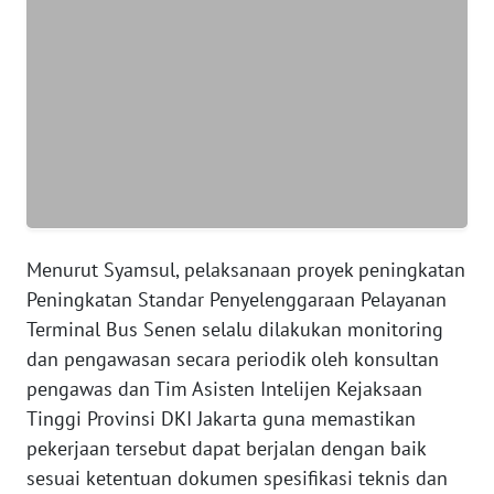
WN
SERAMBI
WN
JAMBI
WN
SULTRA
Menurut Syamsul, pelaksanaan proyek peningkatan
Peningkatan Standar Penyelenggaraan Pelayanan
WN
NTB
Terminal Bus Senen selalu dilakukan monitoring
dan pengawasan secara periodik oleh konsultan
WN
pengawas dan Tim Asisten Intelijen Kejaksaan
SULTENG
Tinggi Provinsi DKI Jakarta guna memastikan
pekerjaan tersebut dapat berjalan dengan baik
WN
sesuai ketentuan dokumen spesifikasi teknis dan
SULBAR