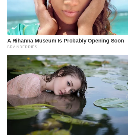
MAWAKA
ID
MARTABAT
NET
PLN
WATCH
MKLI
LPKKI
LKKI
KOPEKLIN