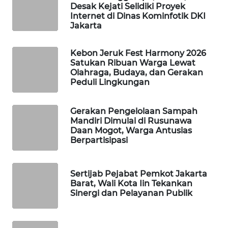
Desak Kejati Selidiki Proyek
KARING
Internet di Dinas Kominfotik DKI
Jakarta
NEWS
Kebon Jeruk Fest Harmony 2026
JURNAL
Satukan Ribuan Warga Lewat
MARITIM
Olahraga, Budaya, dan Gerakan
Peduli Lingkungan
HUMBANG
NEWS
Gerakan Pengelolaan Sampah
Mandiri Dimulai di Rusunawa
GARONGGANG
Daan Mogot, Warga Antusias
NEWS
Berpartisipasi
FISUELRI
Sertijab Pejabat Pemkot Jakarta
ID
Barat, Wali Kota Iin Tekankan
Sinergi dan Pelayanan Publik
ENERGI
NEWS