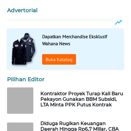
Advertorial
SIBARAGAS
NEWS
METRO
Dapatkan Merchandise Eksklusif
SIANTAR
Wahana News
NEWS
Buka Katalog
METRO
MEDAN
NEWS
Pilihan Editor
METRO
Kontraktor Proyek Turap Kali Baru
JAKARTA
Pekayon Gunakan BBM Subsidi,
NEWS
LTA Minta PPK Putus Kontrak
KRT
Diduga Rugikan Keuangan
NEWS
Daerah Hingga Rp6,7 Miliar, CBA