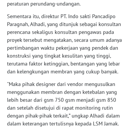
peraturan perundang-undangan.
WN
Sementara itu, direktur PT. Indo sakti Pancadipo
BABEL
Paragnah, Alhadi, yang ditunjuk sebagai konsultan
perencana sekaligus konsultan pengawas pada
WN
proyek tersebut mengatakan, secara umum adanya
SUMBAR
pertimbangan waktu pekerjaan yang pendek dan
konstruksi yang tingkat kesulitan yang tinggi,
WN
terutama faktor ketinggian, bentangan yang lebar
SUMSEL
dan kelengkungan membran yang cukup banyak.
WN
"Maka pihak designer dari vendor mengusulkan
BENGKULU
menggunakan membran dengan ketebalan yang
lebih besar dari gsm 750 gsm menjadi gsm 850
WN
LAMPUNG
dan setelah disetujui di rapat monitoring rutin
dengan pihak-pihak terkait,” ungkap Alhadi dalam
WN
dalam keterangan tertulisnya kepada LSM Jamak.
JATENG