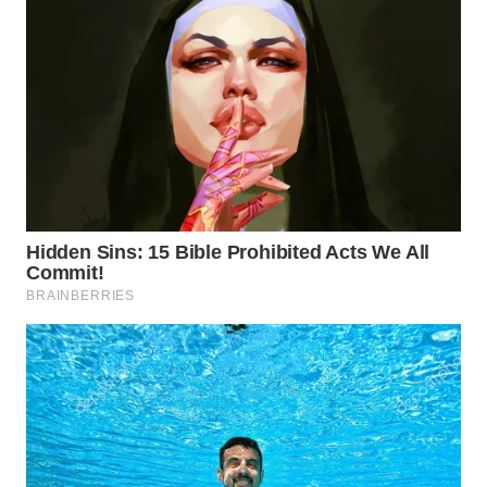
WN
SUMEDANG
WN
CIANJUR
WN
KEPULAUAN
SERIBU
WN
TANGERANG
WN
BINJAI
WN
CIREBON