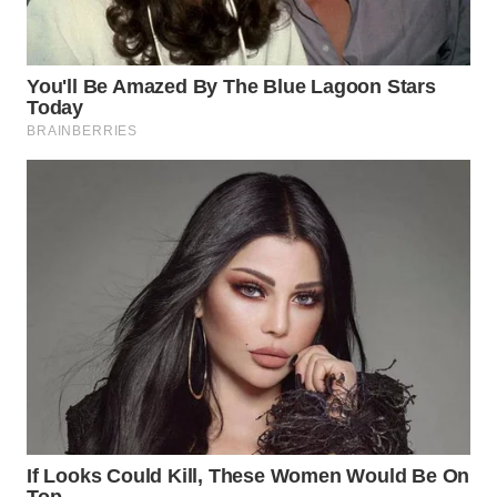
WAHANA
LISTRIK
WAHANA
TRAVEL
WAHANA
TV
WAHANANEWS
ID
WAHANANEWS
CO ID
WAHANANEWS
NET