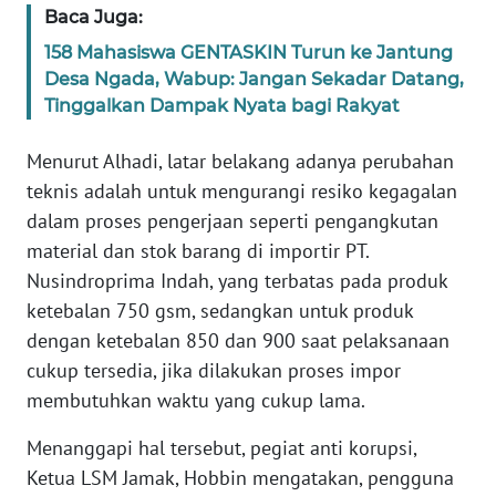
Baca Juga:
WN
158 Mahasiswa GENTASKIN Turun ke Jantung
NUSANTARA
Desa Ngada, Wabup: Jangan Sekadar Datang,
Tinggalkan Dampak Nyata bagi Rakyat
WN
JOGJA
Menurut Alhadi, latar belakang adanya perubahan
teknis adalah untuk mengurangi resiko kegagalan
WN
dalam proses pengerjaan seperti pengangkutan
JATIM
material dan stok barang di importir PT.
Nusindroprima Indah, yang terbatas pada produk
WN
ketebalan 750 gsm, sedangkan untuk produk
BALI
dengan ketebalan 850 dan 900 saat pelaksanaan
cukup tersedia, jika dilakukan proses impor
WN
membutuhkan waktu yang cukup lama.
KALBAR
Menanggapi hal tersebut, pegiat anti korupsi,
WN
Ketua LSM Jamak, Hobbin mengatakan, pengguna
KALTENG