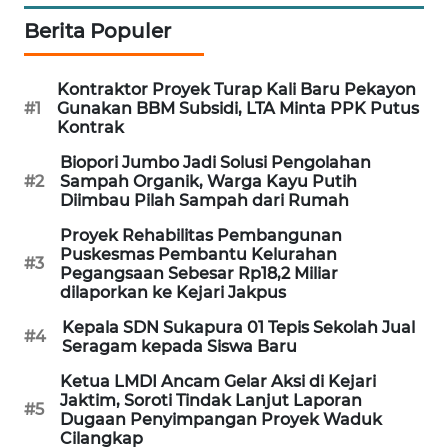
SONYA
Berita Populer
ASA
NEWS
Kontraktor Proyek Turap Kali Baru Pekayon
#1
Gunakan BBM Subsidi, LTA Minta PPK Putus
Kontrak
Biopori Jumbo Jadi Solusi Pengolahan
#2
Sampah Organik, Warga Kayu Putih
Diimbau Pilah Sampah dari Rumah
Proyek Rehabilitas Pembangunan
Puskesmas Pembantu Kelurahan
#3
Pegangsaan Sebesar Rp18,2 Miliar
dilaporkan ke Kejari Jakpus
Kepala SDN Sukapura 01 Tepis Sekolah Jual
#4
Seragam kepada Siswa Baru
Ketua LMDI Ancam Gelar Aksi di Kejari
Jaktim, Soroti Tindak Lanjut Laporan
#5
Dugaan Penyimpangan Proyek Waduk
Cilangkap