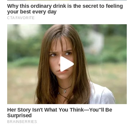
PORTAL
KONSUMEN
FORWAMKI
ALPERKLINAS
FORJASIDA
TAMBANG
NEWS
SITUNGIR
NEWS
SIDIKALANG
NEWS