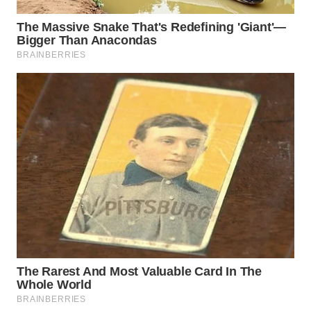
WN
PRIANGAN
TIMUR
WN
SEMARANG
WN
SOLO
WN
BOROBUDUR
WN
MADURA
WN
SURABAYA