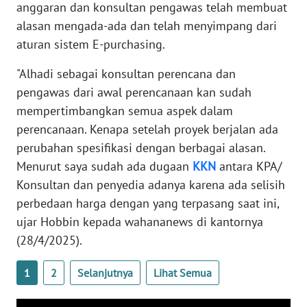
anggaran dan konsultan pengawas telah membuat
alasan mengada-ada dan telah menyimpang dari
WN
KALTARA
aturan sistem E-purchasing.
"Alhadi sebagai konsultan perencana dan
WN
pengawas dari awal perencanaan kan sudah
KALSEL
mempertimbangkan semua aspek dalam
perencanaan. Kenapa setelah proyek berjalan ada
WN
KALTIM
perubahan spesifikasi dengan berbagai alasan.
Menurut saya sudah ada dugaan
KKN
antara KPA/
WN
Konsultan dan penyedia adanya karena ada selisih
SULSEL
perbedaan harga dengan yang terpasang saat ini,
ujar Hobbin kepada wahananews di kantornya
WN
(28/4/2025).
GORONTALO
1
2
Selanjutnya
Lihat Semua
WN
SULUT