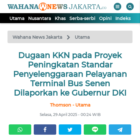
Utama
Nusantara
Khas
Serba-serbi
Opini
Indeks
WAHANA
Tutup
TV
Wahana News Jakarta
Utama
UTAMA
Dugaan KKN pada Proyek
Peningkatan Standar
NUSANTARA
Penyelenggaraan Pelayanan
Terminal Bus Senen
KHAS
Dilaporkan ke Gubernur DKI
Thomson - Utama
SERBA-
SERBI
Selasa, 29 April 2025 - 00:24 WIB
OPINI