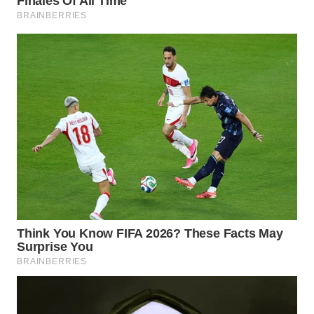
BEKASI
WN
BOGOR
WN
DEPOK
WN
TAPANULI
UTARA
WN
SAMOSIR
WN
PADANG
LAWAS