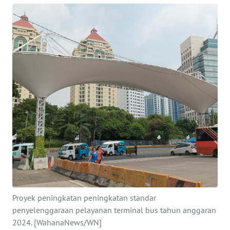
Informasi
INDEKS
BERITA
KONTAK
KAMI
INFO
IKLAN
TENTANG
KAMI
PEDOMAN
Proyek peningkatan peningkatan standar
MEDIA
SIBER
penyelenggaraan pelayanan terminal bus tahun anggaran
2024. [WahanaNews/WN]