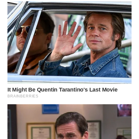
WN
NATUNA
WN
BINTAN
WN
MANDALIKA
WN
LIKUPANG
WN
LABUANBAJO
WN
BORNEO