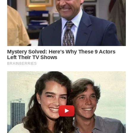
Wahana
Media
Group
WAHANA
NEWS
WAHANA
TANI
WAHANA
ADVOKAT
WAHANA
INFRASTRUKTUR
WAHANA
KONSUMEN