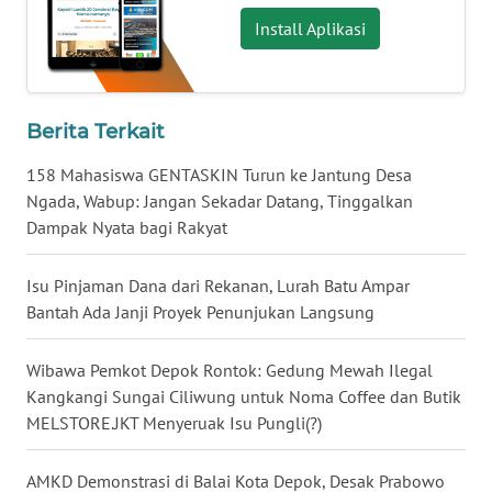
Install Aplikasi
WN
TAPANULI
SELATAN
Berita Terkait
WN
158 Mahasiswa GENTASKIN Turun ke Jantung Desa
TANJUNG
Ngada, Wabup: Jangan Sekadar Datang, Tinggalkan
LESUNG
Dampak Nyata bagi Rakyat
WN
Isu Pinjaman Dana dari Rekanan, Lurah Batu Ampar
KARO
Bantah Ada Janji Proyek Penunjukan Langsung
WN
Wibawa Pemkot Depok Rontok: Gedung Mewah Ilegal
SIMALUNGUN
Kangkangi Sungai Ciliwung untuk Noma Coffee dan Butik
MELSTORE.JKT Menyeruak Isu Pungli(?)
WN
LABUHANBATU
AMKD Demonstrasi di Balai Kota Depok, Desak Prabowo