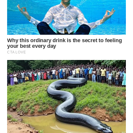
WN
INDRAMAYU
WN
KUNINGAN
WN
MAJALENGKA
WN
SUBANG
WN
SUKABUMI
WN
PURWAKARTA