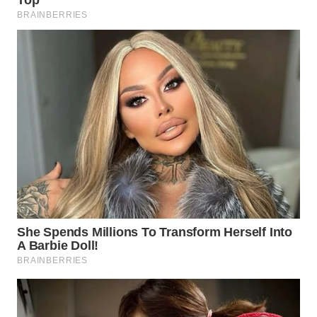
WAHANA
SPORT
WAHANA
UMKM
WAHANA
SELEB
WAHANA
PERSONA
WAHANA
OTOMOTIF
WAHANA
HEALTH