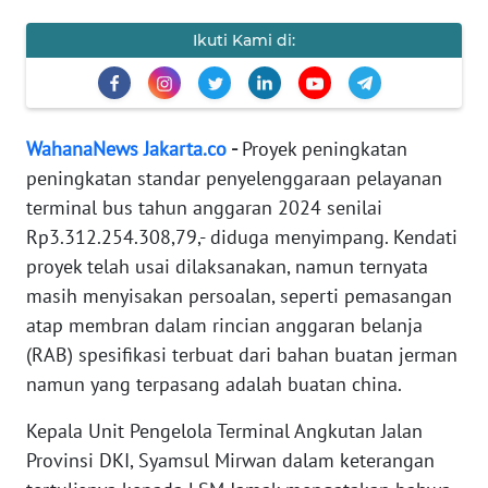
REDAKSI
Ikuti Kami di:
KARIR
DISCLAIMER
WahanaNews Jakarta.co
-
Proyek peningkatan
peningkatan standar penyelenggaraan pelayanan
Wahana
terminal bus tahun anggaran 2024 senilai
News
Regional
Rp3.312.254.308,79,- diduga menyimpang. Kendati
proyek telah usai dilaksanakan, namun ternyata
WN
masih menyisakan persoalan, seperti pemasangan
SUMUT
atap membran dalam rincian anggaran belanja
(RAB) spesifikasi terbuat dari bahan buatan jerman
WN
namun yang terpasang adalah buatan china.
JAKARTA
Kepala Unit Pengelola Terminal Angkutan Jalan
WN
Provinsi DKI, Syamsul Mirwan dalam keterangan
JABAR