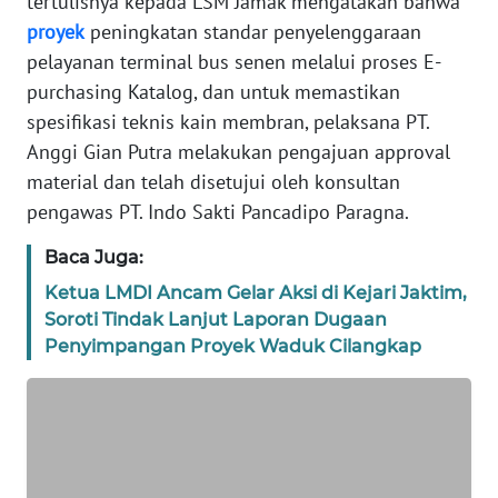
tertulisnya kepada LSM Jamak mengatakan bahwa
proyek
peningkatan standar penyelenggaraan
WN
pelayanan terminal bus senen melalui proses E-
BANTEN
purchasing Katalog, dan untuk memastikan
spesifikasi teknis kain membran, pelaksana PT.
WN
NTT
Anggi Gian Putra melakukan pengajuan approval
material dan telah disetujui oleh konsultan
WN
pengawas PT. Indo Sakti Pancadipo Paragna.
KEPRI
Baca Juga:
WN
Ketua LMDI Ancam Gelar Aksi di Kejari Jaktim,
PAPUA
Soroti Tindak Lanjut Laporan Dugaan
Penyimpangan Proyek Waduk Cilangkap
WN
PAPUA
BARAT
WN
RIAU