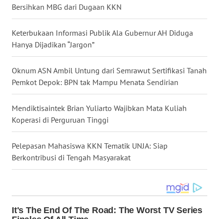
Bersihkan MBG dari Dugaan KKN
WN
TAPANULI
TENGAH
Keterbukaan Informasi Publik Ala Gubernur AH Diduga
Hanya Dijadikan “Jargon”
WN DELI
SERDANG
Oknum ASN Ambil Untung dari Semrawut Sertifikasi Tanah
Pemkot Depok: BPN tak Mampu Menata Sendirian
WN
TEBING
Mendiktisaintek Brian Yuliarto Wajibkan Mata Kuliah
TINGGI
Koperasi di Perguruan Tinggi
WN
Pelepasan Mahasiswa KKN Tematik UNJA: Siap
PAKPAK
Berkontribusi di Tengah Masyarakat
WN
KARAWANG
WN