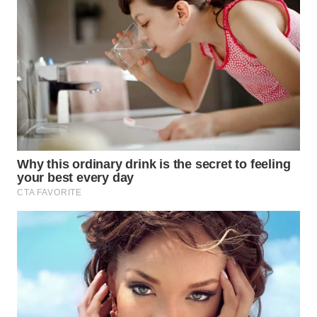
WAHANA
DESA
WISATA
LAPAK
WAHANA
Wahana
Network
KONSUMEN
LISTRIK
MASYARAKAT
KELISTRIKAN
WALINKI
ID