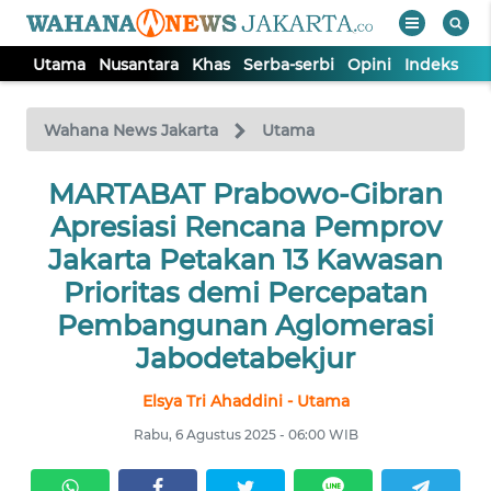
Utama
Nusantara
Khas
Serba-serbi
Opini
Indeks
WAHANA
Tutup
TV
Wahana News Jakarta
Utama
UTAMA
MARTABAT Prabowo-Gibran
Apresiasi Rencana Pemprov
NUSANTARA
Jakarta Petakan 13 Kawasan
Prioritas demi Percepatan
KHAS
Pembangunan Aglomerasi
Jabodetabekjur
SERBA-
SERBI
Elsya Tri Ahaddini - Utama
Rabu, 6 Agustus 2025 - 06:00 WIB
OPINI