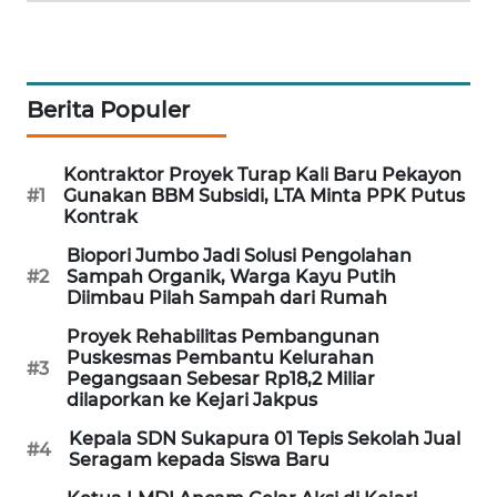
CILEUNGSI
NEWS
Berita Populer
BERKAT
NEWS
Kontraktor Proyek Turap Kali Baru Pekayon
BERAMPU
#1
Gunakan BBM Subsidi, LTA Minta PPK Putus
NEWS
Kontrak
Biopori Jumbo Jadi Solusi Pengolahan
ANUGERAH
#2
Sampah Organik, Warga Kayu Putih
Diimbau Pilah Sampah dari Rumah
NEWS
Proyek Rehabilitas Pembangunan
AKHLAK
Puskesmas Pembantu Kelurahan
#3
Pegangsaan Sebesar Rp18,2 Miliar
ID
dilaporkan ke Kejari Jakpus
Kepala SDN Sukapura 01 Tepis Sekolah Jual
PERAPKI
#4
Seragam kepada Siswa Baru
NEWS