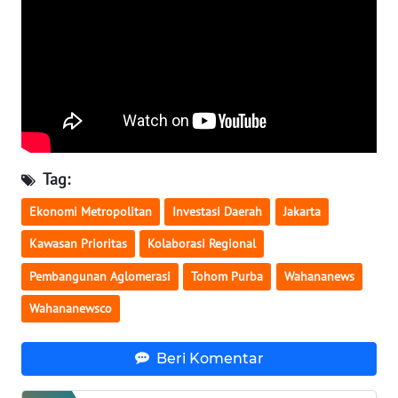
WN
KALTARA
WN
KALSEL
WN
Tag:
KALTIM
Ekonomi Metropolitan
Investasi Daerah
Jakarta
WN
Kawasan Prioritas
Kolaborasi Regional
SULSEL
Pembangunan Aglomerasi
Tohom Purba
Wahananews
WN
Wahananewsco
GORONTALO
Beri Komentar
WN
SULUT