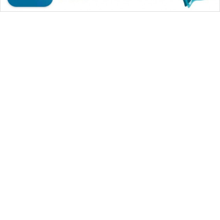
WAHANA MEDIA GROUP
|
|
|
WAHANA NEWS co
WAHANA TANI
WAHANA ADVOKAT
|
|
WAHANA INFRASTRUKTUR
WAHANA KONSUMEN
|
|
|
WAHANA LISTRIK
WAHANA TRAVEL
WAHANA TV
|
|
|
WAHANANEWS id
WAHANANEWS CO ID
WAHANANEWS NET
|
|
|
WAHANA SPORT ID
Wahana UMKM
Wahana Seleb
|
|
|
Wahana Persona
Wahana Otomotif
Wahana Health
|
Wahana Desa Wisata
Lapak Wahana