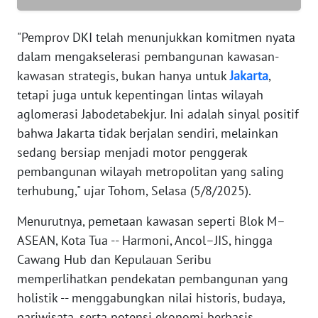
"Pemprov DKI telah menunjukkan komitmen nyata
WN
SERAMBI
dalam mengakselerasi pembangunan kawasan-
kawasan strategis, bukan hanya untuk
Jakarta
,
WN
tetapi juga untuk kepentingan lintas wilayah
JAMBI
aglomerasi Jabodetabekjur. Ini adalah sinyal positif
bahwa Jakarta tidak berjalan sendiri, melainkan
WN
sedang bersiap menjadi motor penggerak
SULTRA
pembangunan wilayah metropolitan yang saling
terhubung," ujar Tohom, Selasa (5/8/2025).
WN
NTB
Menurutnya, pemetaan kawasan seperti Blok M–
ASEAN, Kota Tua -- Harmoni, Ancol–JIS, hingga
WN
Cawang Hub dan Kepulauan Seribu
SULTENG
memperlihatkan pendekatan pembangunan yang
holistik -- menggabungkan nilai historis, budaya,
WN
SULBAR
pariwisata, serta potensi ekonomi berbasis