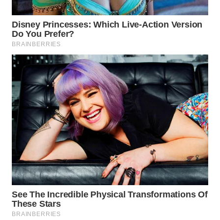
WAHANA
LISTRIK
WAHANA
TRAVEL
WAHANA
TV
WAHANANEWS
ID
WAHANANEWS
CO ID
WAHANANEWS
NET