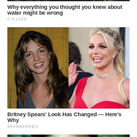
WN
INDRAMAYU
WN
KUNINGAN
WN
MAJALENGKA
WN
SUBANG
WN
SUKABUMI
WN
PURWAKARTA