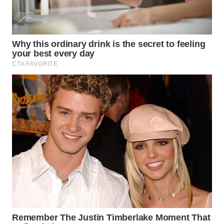
MAWAKA
ID
MARTABAT
NET
PLN
WATCH
MKLI
LPKKI
LKKI
KOPEKLIN