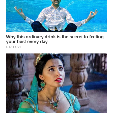
Wahana
Media
Group
WAHANA
NEWS
WAHANA
TANI
WAHANA
ADVOKAT
WAHANA
INFRASTRUKTUR
WAHANA
KONSUMEN