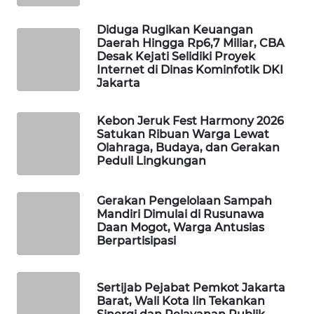
Diduga Rugikan Keuangan
SIBARAGAS
Daerah Hingga Rp6,7 Miliar, CBA
NEWS
Desak Kejati Selidiki Proyek
Internet di Dinas Kominfotik DKI
Jakarta
METRO
SIANTAR
NEWS
Kebon Jeruk Fest Harmony 2026
Satukan Ribuan Warga Lewat
Olahraga, Budaya, dan Gerakan
METRO
Peduli Lingkungan
MEDAN
NEWS
Gerakan Pengelolaan Sampah
Mandiri Dimulai di Rusunawa
METRO
Daan Mogot, Warga Antusias
JAKARTA
Berpartisipasi
NEWS
KRT
Sertijab Pejabat Pemkot Jakarta
NEWS
Barat, Wali Kota Iin Tekankan