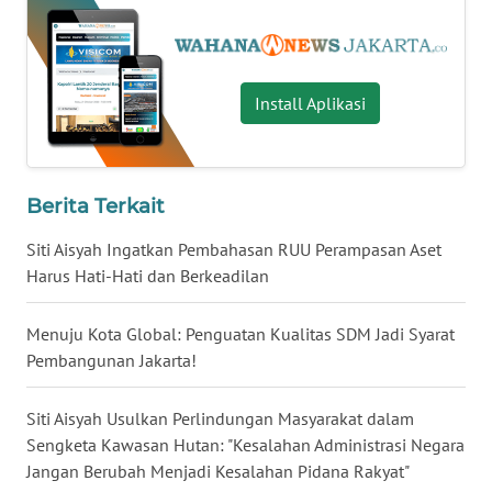
WN
MALUKU
Install Aplikasi
WN
MALUT
WN
Berita Terkait
DAIRI
Siti Aisyah Ingatkan Pembahasan RUU Perampasan Aset
Harus Hati-Hati dan Berkeadilan
WN
DANAU
TOBA
Menuju Kota Global: Penguatan Kualitas SDM Jadi Syarat
Pembangunan Jakarta!
WN
NIAS
Siti Aisyah Usulkan Perlindungan Masyarakat dalam
Sengketa Kawasan Hutan: "Kesalahan Administrasi Negara
WN
Jangan Berubah Menjadi Kesalahan Pidana Rakyat"
LANGKAT