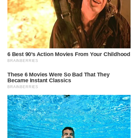
WN
NATUNA
WN
BINTAN
WN
MANDALIKA
WN
LIKUPANG
WN
LABUANBAJO
WN
BORNEO