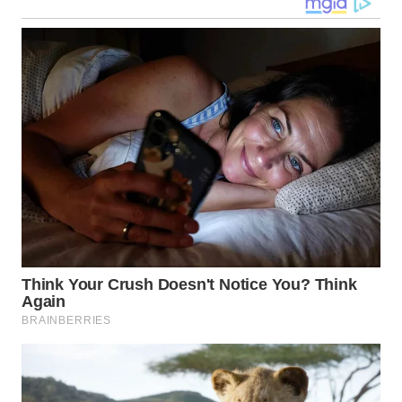
WN
TAPANULI
TENGAH
WN DELI
SERDANG
WN
TEBING
TINGGI
WN
PAKPAK
WN
KARAWANG
WN