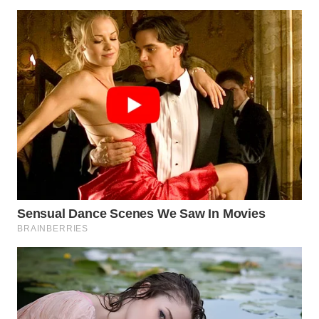
WAHANA
SPORT
WAHANA
UMKM
WAHANA
SELEB
WAHANA
PERSONA
WAHANA
OTOMOTIF
WAHANA
HEALTH