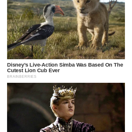
BEKASI
WN
BOGOR
WN
DEPOK
WN
TAPANULI
UTARA
WN
SAMOSIR
WN
PADANG
LAWAS