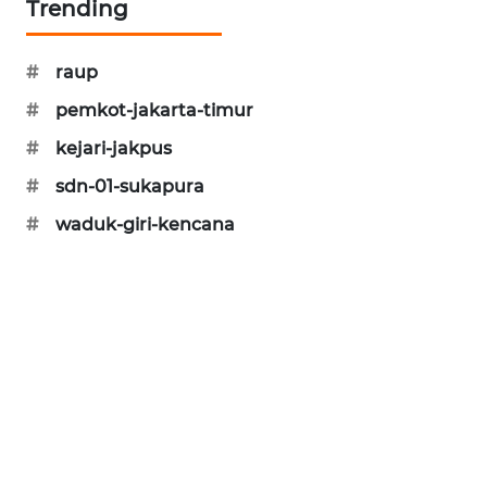
Trending
#
raup
#
pemkot-jakarta-timur
#
kejari-jakpus
#
sdn-01-sukapura
#
waduk-giri-kencana