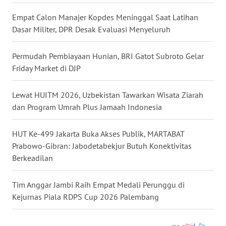
Empat Calon Manajer Kopdes Meninggal Saat Latihan
WN
Dasar Militer, DPR Desak Evaluasi Menyeluruh
TAPANULI
SELATAN
Permudah Pembiayaan Hunian, BRI Gatot Subroto Gelar
Friday Market di DJP
WN
TANJUNG
Lewat HUITM 2026, Uzbekistan Tawarkan Wisata Ziarah
LESUNG
dan Program Umrah Plus Jamaah Indonesia
WN
KARO
HUT Ke-499 Jakarta Buka Akses Publik, MARTABAT
Prabowo-Gibran: Jabodetabekjur Butuh Konektivitas
Berkeadilan
WN
SIMALUNGUN
Tim Anggar Jambi Raih Empat Medali Perunggu di
Kejurnas Piala RDPS Cup 2026 Palembang
WN
LABUHANBATU