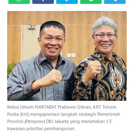
Informasi
INDEKS
BERITA
KONTAK
KAMI
INFO
IKLAN
TENTANG
KAMI
Ketua Umum MARTABAT Prabowo-Gibran, KRT Tohom
PEDOMAN
Purba (kiri) mengapresiasi langkah strategis Pemerintah
MEDIA
Provinsi (Pemprov) DKI Jakarta yang memetakan 13
SIBER
kawasan prioritas pembangunan.