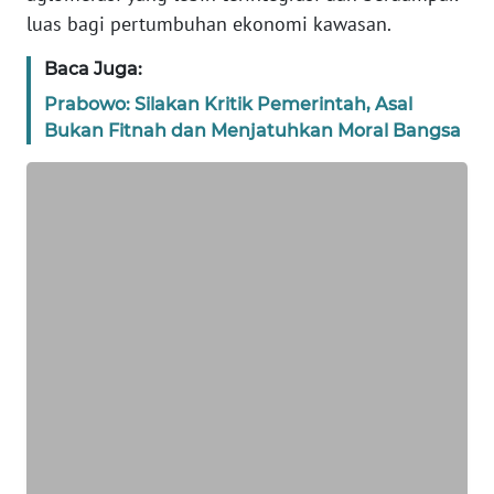
luas bagi pertumbuhan ekonomi kawasan.
WN
BANTEN
Baca Juga:
Prabowo: Silakan Kritik Pemerintah, Asal
WN
Bukan Fitnah dan Menjatuhkan Moral Bangsa
NTT
WN
KEPRI
WN
PAPUA
WN
PAPUA
BARAT
WN
RIAU