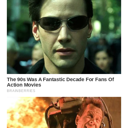
WN
PRIANGAN
TIMUR
WN
SEMARANG
WN
SOLO
WN
BOROBUDUR
WN
MADURA
WN
SURABAYA