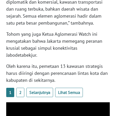
diplomatik dan komersial, kawasan transportasi
dan ruang terbuka, bahkan daerah wisata dan
WN
sejarah. Semua elemen aglomerasi hadir dalam
NUSANTARA
satu peta besar pembangunan,” tambahnya.
WN
Tohom yang juga Ketua Aglomerasi Watch ini
JOGJA
mengatakan bahwa Jakarta memegang peranan
krusial sebagai simpul konektivitas
WN
Jabodetabekjur.
JATIM
Oleh karena itu, pemetaan 13 kawasan strategis
WN
harus diiringi dengan perencanaan lintas kota dan
BALI
kabupaten di sekitarnya.
WN
1
2
Selanjutnya
Lihat Semua
KALBAR
WN
KALTENG