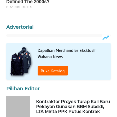
PORTAL
KONSUMEN
Advertorial
FORWAMKI
ALPERKLINAS
Dapatkan Merchandise Eksklusif
Wahana News
FORJASIDA
Buka Katalog
TAMBANG
NEWS
Pilihan Editor
SITUNGIR
NEWS
Kontraktor Proyek Turap Kali Baru
Pekayon Gunakan BBM Subsidi,
SIDIKALANG
LTA Minta PPK Putus Kontrak
NEWS