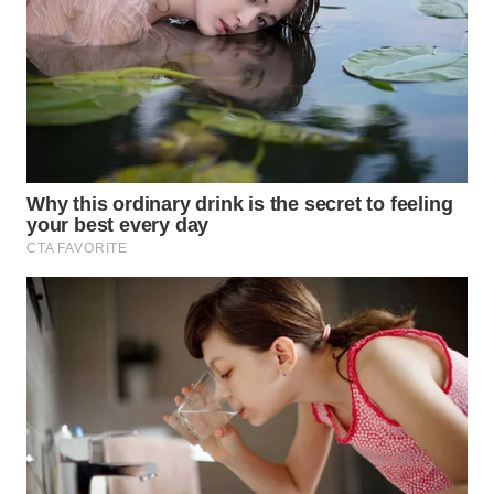
WAHANA
DESA
WISATA
LAPAK
WAHANA
Wahana
Network
KONSUMEN
LISTRIK
MASYARAKAT
KELISTRIKAN
WALINKI
ID