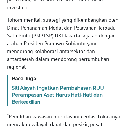
investasi.
WN
Tohom menilai, strategi yang dikembangkan oleh
BABEL
Dinas Penanaman Modal dan Pelayanan Terpadu
Satu Pintu (PMPTSP) DKI Jakarta sejalan dengan
WN
SUMBAR
arahan Presiden Prabowo Subianto yang
mendorong kolaborasi antarsektor dan
WN
antardaerah dalam mendorong pertumbuhan
SUMSEL
regional.
WN
Baca Juga:
BENGKULU
Siti Aisyah Ingatkan Pembahasan RUU
Perampasan Aset Harus Hati-Hati dan
WN
Berkeadilan
LAMPUNG
“Pemilihan kawasan prioritas ini cerdas. Lokasinya
WN
mencakup wilayah darat dan pesisir, pusat
JATENG