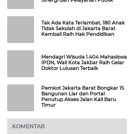
Sinergi dan Pelayanan Publik
KARING
NEWS
Tak Ada Kata Terlambat, 180 Anak
Tidak Sekolah di Jakarta Barat
JURNAL
Kembali Raih Hak Pendidikan
MARITIM
HUMBANG
Mendagri Wisuda 1.404 Mahasiswa
NEWS
IPDN, Wali Kota Jakbar Raih Gelar
Doktor Lulusan Terbaik
GARONGGANG
NEWS
Pemkot Jakarta Barat Bongkar 15
Bangunan Liar dan Portal
FISUELRI
Penutup Akses Jalan Kali Baru
ID
Timur
ENERGI
KOMENTAR
NEWS