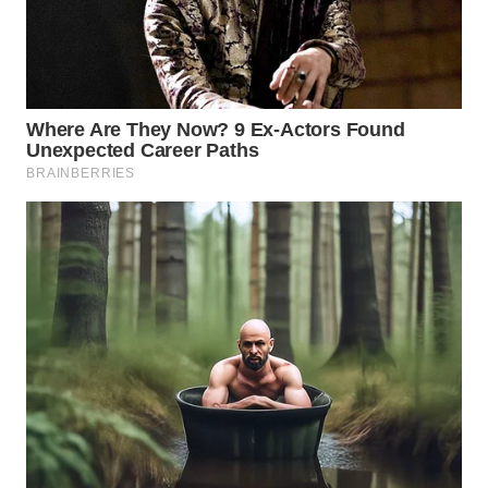
WN
SUMEDANG
WN
CIANJUR
WN
KEPULAUAN
SERIBU
WN
TANGERANG
WN
BINJAI
WN
CIREBON