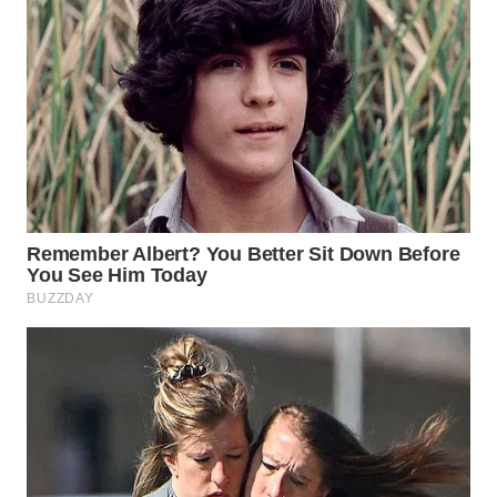
Wahana
Media
Group
WAHANA
NEWS
WAHANA
TANI
WAHANA
ADVOKAT
WAHANA
INFRASTRUKTUR
WAHANA
KONSUMEN