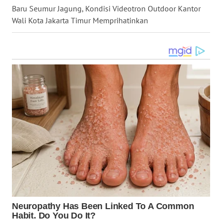
WN
Baru Seumur Jagung, Kondisi Videotron Outdoor Kantor
TAPANULI
Wali Kota Jakarta Timur Memprihatinkan
TENGAH
WN DELI
SERDANG
WN
TEBING
TINGGI
WN
PAKPAK
WN
KARAWANG
WN