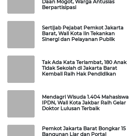
Daan Mogot, Warga Antusias
Berpartisipasi
MAWAKA
ID
Sertijab Pejabat Pemkot Jakarta
Barat, Wali Kota Iin Tekankan
MARTABAT
Sinergi dan Pelayanan Publik
NET
PLN
Tak Ada Kata Terlambat, 180 Anak
WATCH
Tidak Sekolah di Jakarta Barat
Kembali Raih Hak Pendidikan
MKLI
Mendagri Wisuda 1.404 Mahasiswa
LPKKI
IPDN, Wali Kota Jakbar Raih Gelar
Doktor Lulusan Terbaik
LKKI
Pemkot Jakarta Barat Bongkar 15
KOPEKLIN
Bangunan Liar dan Portal