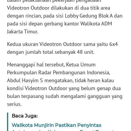
Videotron Outdoor dilakukan di dua titik area
dengan rincian, pada sisi Lobby Gedung Blok A dan
WN
SERAMBI
pada sisi depan gerbang kantor Walikota ADM
Jakarta Timur.
WN
JAMBI
Kedua ukuran Videotron Outdoor sama yaitu 6x4
dengan jumlah total sebanyak 48 unit.
WN
Menanggapi hal tersebut, Ketua Umum
SULTRA
Perkumpulan Radar Pembangunan Indonesia,
Abdul Hasyim S mengatakan, tidak heran kalau
WN
NTB
kondisi Videotron Outdoor yang belum genap dua
bulan terpasang sudah mengalami gangguan yang
WN
serius.
SULTENG
Baca Juga:
WN
Walikota Munjirin Pastikan Penyintas
SULBAR