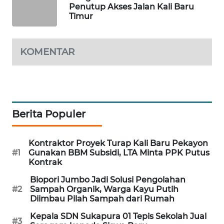
Penutup Akses Jalan Kali Baru
Timur
PORTAL
KONSUMEN
KOMENTAR
FORWAMKI
ALPERKLINAS
FORJASIDA
Berita Populer
TAMBANG
Kontraktor Proyek Turap Kali Baru Pekayon
NEWS
#1
Gunakan BBM Subsidi, LTA Minta PPK Putus
Kontrak
SITUNGIR
Biopori Jumbo Jadi Solusi Pengolahan
NEWS
#2
Sampah Organik, Warga Kayu Putih
Diimbau Pilah Sampah dari Rumah
SIDIKALANG
Kepala SDN Sukapura 01 Tepis Sekolah Jual
NEWS
#3