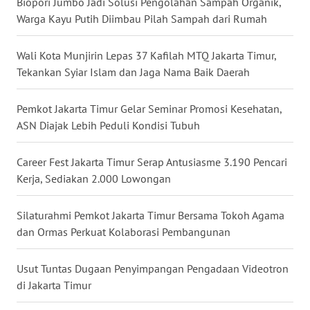
Biopori Jumbo Jadi Solusi Pengolahan Sampah Organik,
Warga Kayu Putih Diimbau Pilah Sampah dari Rumah
WN
TAPANULI
Wali Kota Munjirin Lepas 37 Kafilah MTQ Jakarta Timur,
SELATAN
Tekankan Syiar Islam dan Jaga Nama Baik Daerah
WN
Pemkot Jakarta Timur Gelar Seminar Promosi Kesehatan,
TANJUNG
ASN Diajak Lebih Peduli Kondisi Tubuh
LESUNG
Career Fest Jakarta Timur Serap Antusiasme 3.190 Pencari
WN
Kerja, Sediakan 2.000 Lowongan
KARO
Silaturahmi Pemkot Jakarta Timur Bersama Tokoh Agama
WN
dan Ormas Perkuat Kolaborasi Pembangunan
SIMALUNGUN
Usut Tuntas Dugaan Penyimpangan Pengadaan Videotron
WN
LABUHANBATU
di Jakarta Timur