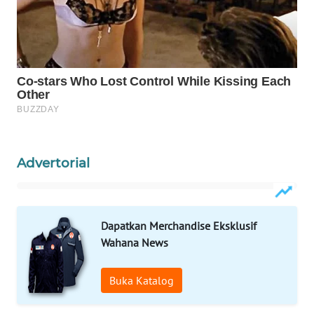
WAHANA
SPORT
WAHANA
UMKM
WAHANA
SELEB
Advertorial
WAHANA
PERSONA
Dapatkan Merchandise Eksklusif
WAHANA
Wahana News
OTOMOTIF
Buka Katalog
WAHANA
HEALTH