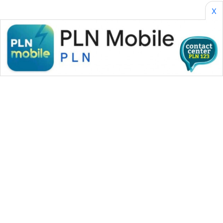
X
WAHANA MEDIA GROUP
|
|
|
WAHANA NEWS co
WAHANA TANI
WAHANA ADVOKAT
|
|
WAHANA INFRASTRUKTUR
WAHANA KONSUMEN