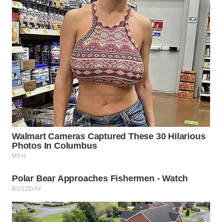
WN
PRIANGAN
TIMUR
WN
SEMARANG
WN
SOLO
WN
BOROBUDUR
WN
MADURA
WN
SURABAYA