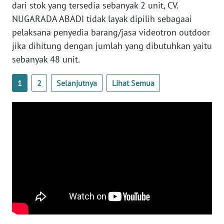
dari stok yang tersedia sebanyak 2 unit, CV.
NUGARADA ABADI tidak layak dipilih sebagaai
WN
KALTARA
pelaksana penyedia barang/jasa videotron outdoor
jika dihitung dengan jumlah yang dibutuhkan yaitu
WN
sebanyak 48 unit.
KALSEL
1
2
Selanjutnya
Lihat Semua
WN
KALTIM
WN
SULSEL
WN
GORONTALO
WN
SULUT