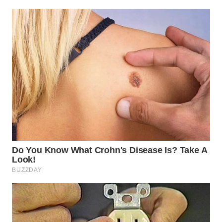
WN
SUMEDANG
WN
CIANJUR
WN
KEPULAUAN
SERIBU
WN
TANGERANG
WN
BINJAI
WN
CIREBON