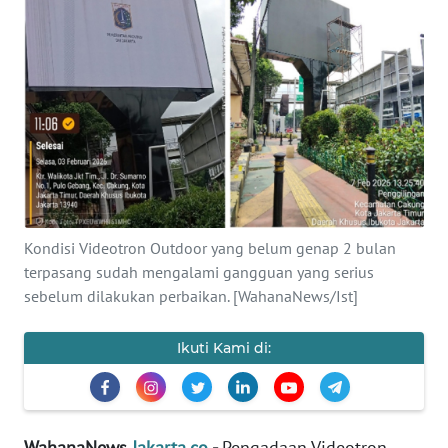
Informasi
INDEKS
BERITA
KONTAK
KAMI
INFO
IKLAN
Kondisi Videotron Outdoor yang belum genap 2 bulan
terpasang sudah mengalami gangguan yang serius
TENTANG
sebelum dilakukan perbaikan. [WahanaNews/Ist]
KAMI
Ikuti Kami di:
PEDOMAN
MEDIA
SIBER
WahanaNews
Jakarta.co
-
Pengadaan Videotron