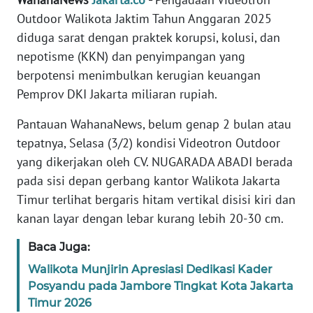
REDAKSI
Outdoor Walikota Jaktim Tahun Anggaran 2025
diduga sarat dengan praktek korupsi, kolusi, dan
KARIR
nepotisme (KKN) dan penyimpangan yang
berpotensi menimbulkan kerugian keuangan
DISCLAIMER
Pemprov DKI Jakarta miliaran rupiah.
Wahana
Pantauan WahanaNews, belum genap 2 bulan atau
News
tepatnya, Selasa (3/2) kondisi Videotron Outdoor
Regional
yang dikerjakan oleh CV. NUGARADA ABADI berada
pada sisi depan gerbang kantor Walikota Jakarta
WN
SUMUT
Timur terlihat bergaris hitam vertikal disisi kiri dan
kanan layar dengan lebar kurang lebih 20-30 cm.
WN
Baca Juga:
JAKARTA
Walikota Munjirin Apresiasi Dedikasi Kader
WN
Posyandu pada Jambore Tingkat Kota Jakarta
JABAR
Timur 2026