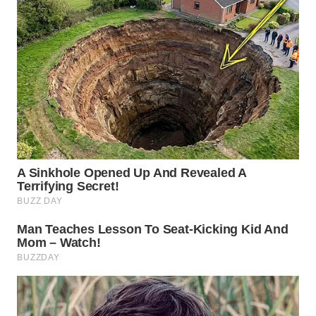
WN
NATUNA
WN
BINTAN
WN
MANDALIKA
WN
LIKUPANG
WN
LABUANBAJO
WN
BORNEO