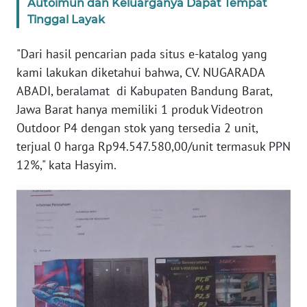
Autoimun dan Keluarganya Dapat Tempat
Tinggal Layak
WN
BABEL
"Dari hasil pencarian pada situs e-katalog yang
kami lakukan diketahui bahwa, CV. NUGARADA
WN
ABADI, beralamat di Kabupaten Bandung Barat,
SUMBAR
Jawa Barat hanya memiliki 1 produk Videotron
Outdoor P4 dengan stok yang tersedia 2 unit,
WN
terjual 0 harga Rp94.547.580,00/unit termasuk PPN
SUMSEL
12%," kata Hasyim.
WN
BENGKULU
WN
LAMPUNG
WN
JATENG