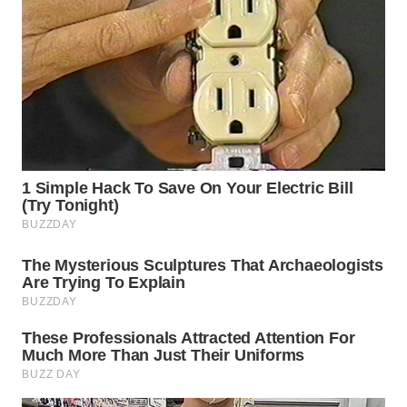
WN
INDRAMAYU
WN
KUNINGAN
WN
MAJALENGKA
WN
SUBANG
WN
SUKABUMI
WN
PURWAKARTA