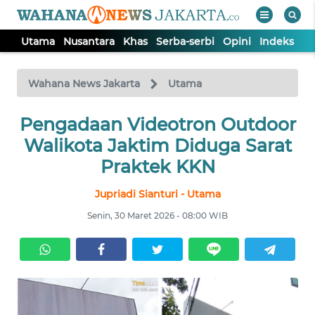
Utama
Nusantara
Khas
Serba-serbi
Opini
Indeks
WAHANA
Tutup
TV
Wahana News Jakarta
Utama
UTAMA
Pengadaan Videotron Outdoor
Walikota Jaktim Diduga Sarat
NUSANTARA
Praktek KKN
Jupriadi Sianturi - Utama
KHAS
Senin, 30 Maret 2026 - 08:00 WIB
SERBA-
SERBI
OPINI