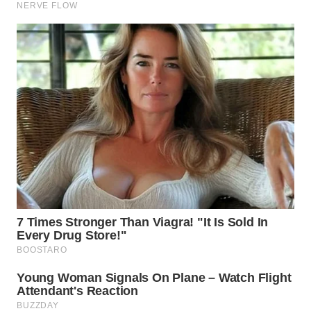
BEKASI
WN
BOGOR
WN
DEPOK
WN
TAPANULI
UTARA
WN
SAMOSIR
WN
PADANG
LAWAS