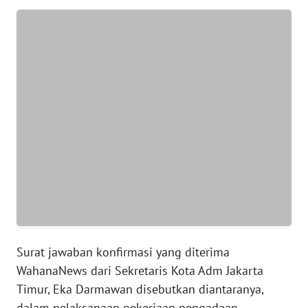
WN
BANTEN
WN
NTT
WN
KEPRI
WN
PAPUA
WN
PAPUA
Surat jawaban konfirmasi yang diterima
BARAT
WahanaNews dari Sekretaris Kota Adm Jakarta
Timur, Eka Darmawan disebutkan diantaranya,
WN
dalam pelaksanaan pekerjaan pengadaan
RIAU