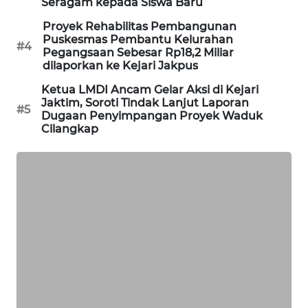
Seragam kepada Siswa Baru
Proyek Rehabilitas Pembangunan
SIBARAGAS
Puskesmas Pembantu Kelurahan
NEWS
#4
Pegangsaan Sebesar Rp18,2 Miliar
dilaporkan ke Kejari Jakpus
METRO
Ketua LMDI Ancam Gelar Aksi di Kejari
SIANTAR
Jaktim, Soroti Tindak Lanjut Laporan
#5
NEWS
Dugaan Penyimpangan Proyek Waduk
Cilangkap
METRO
MEDAN
NEWS
METRO
JAKARTA
NEWS
KRT
NEWS