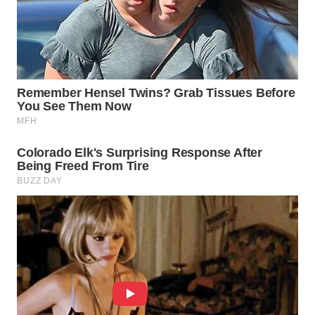
WAHANA
LISTRIK
WAHANA
TRAVEL
WAHANA
TV
WAHANANEWS
ID
WAHANANEWS
CO ID
WAHANANEWS
NET