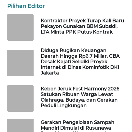
Pilihan Editor
WAHANA
DESA
Kontraktor Proyek Turap Kali Baru
WISATA
Pekayon Gunakan BBM Subsidi,
LTA Minta PPK Putus Kontrak
LAPAK
WAHANA
Diduga Rugikan Keuangan
Daerah Hingga Rp6,7 Miliar, CBA
Wahana
Desak Kejati Selidiki Proyek
Network
Internet di Dinas Kominfotik DKI
Jakarta
KONSUMEN
LISTRIK
Kebon Jeruk Fest Harmony 2026
Satukan Ribuan Warga Lewat
Olahraga, Budaya, dan Gerakan
MASYARAKAT
Peduli Lingkungan
KELISTRIKAN
Gerakan Pengelolaan Sampah
WALINKI
Mandiri Dimulai di Rusunawa
ID