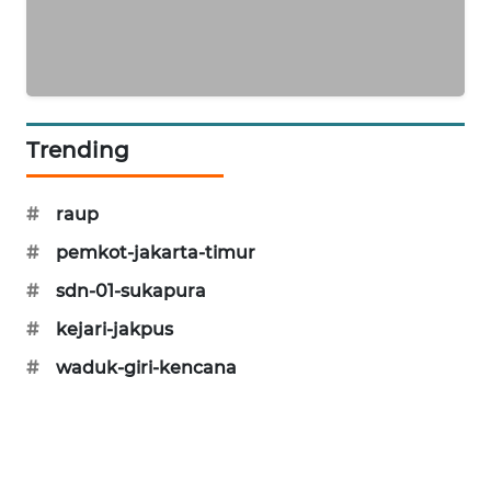
KARING
NEWS
JURNAL
MARITIM
Trending
HUMBANG
#
raup
NEWS
#
pemkot-jakarta-timur
GARONGGANG
#
sdn-01-sukapura
NEWS
#
kejari-jakpus
FISUELRI
#
waduk-giri-kencana
ID
ENERGI
NEWS