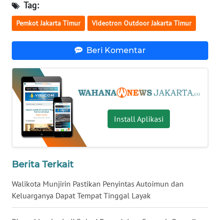
Tag:
WN
Pemkot Jakarta Timur
Videotron Outdoor Jakarta Timur
MALUKU
Beri Komentar
WN
MALUT
WN
DAIRI
Install Aplikasi
WN
DANAU
TOBA
Berita Terkait
WN
NIAS
Walikota Munjirin Pastikan Penyintas Autoimun dan
Keluarganya Dapat Tempat Tinggal Layak
WN
LANGKAT