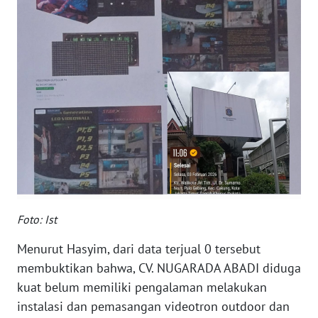
WN
NUSANTARA
WN
JOGJA
WN
JATIM
WN
BALI
Foto: Ist
WN
Menurut Hasyim, dari data terjual 0 tersebut
KALBAR
membuktikan bahwa, CV. NUGARADA ABADI diduga
kuat belum memiliki pengalaman melakukan
WN
instalasi dan pemasangan videotron outdoor dan
KALTENG